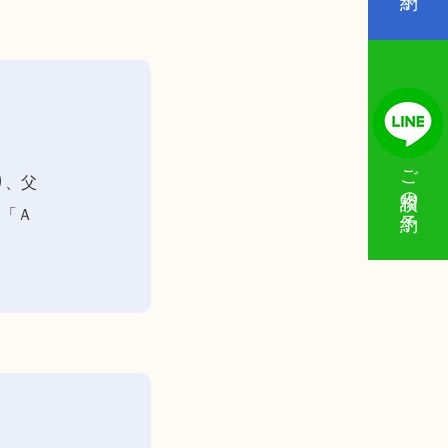
ご相談の予約
り、父
に「Ａ