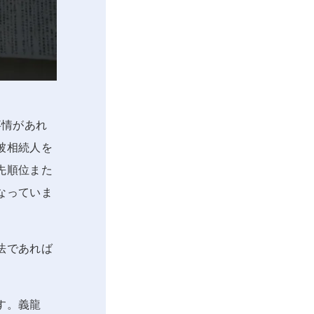
事情があれ
被相続人を
先順位また
なっていま
法であれば
す。義龍