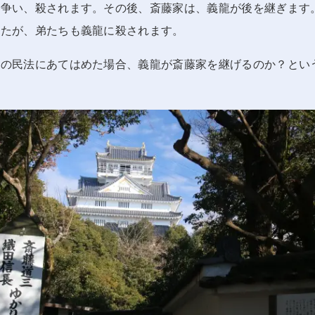
で争い、殺されます。その後、斎藤家は、義龍が後を継ぎます
したが、弟たちも義龍に殺されます。
在の民法にあてはめた場合、義龍が斎藤家を継げるのか？とい
。