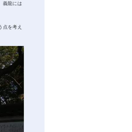
。義龍には
う点を考え