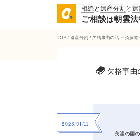
相続
と
遺産分割
と
遺
ご相談
朝雲法
は
TOP
/
遺産分割
/
欠格事由の話 ～斎藤
欠格事由
2023/01/11
美濃の国の