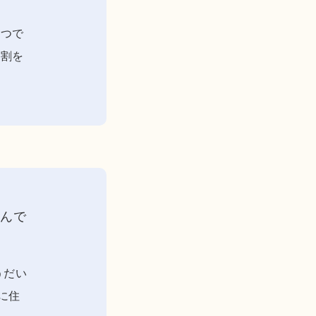
３つで
分割を
住んで
うだい
に住