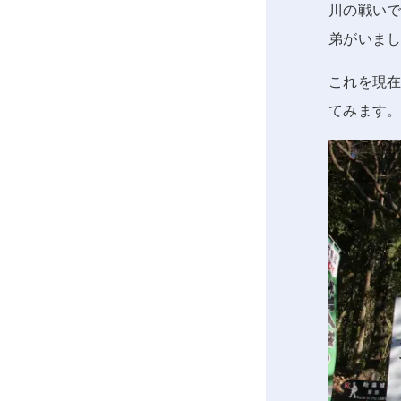
川の戦い
弟がいま
これを現
てみます