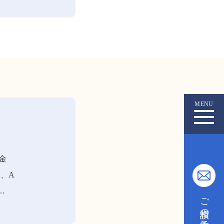
MENU
金
、A
…
ご相談の予約