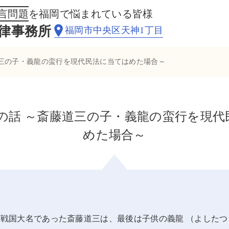
言問題
を福岡で悩まれている皆様
律事務所
福岡市中央区天神1丁目
道三の子・義龍の蛮行を現代民法に当てはめた場合～
の話 ～斎藤道三の子・義龍の蛮行を現代
めた場合～
戦国大名であった斎藤道三は、最後は子供の義龍 （よしたつ