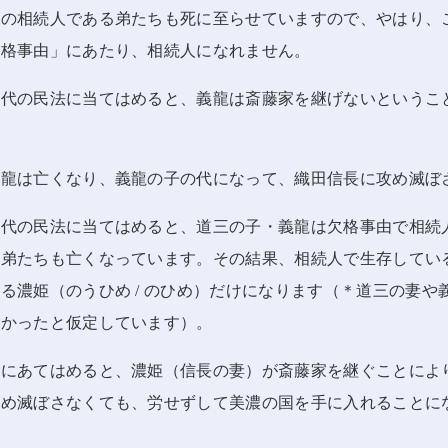
位の相続人である弟たちも死に至らせていますので、やはり、
欠格事由」にあたり、相続人になれません。
現代の民法に当てはめると、義龍は斎藤家を継げないというこ
義龍は亡くなり、義龍の子の代になって、織田信長に攻め滅ぼ
現代の民法に当てはめると、道三の子・義龍は欠格事由で相続
に弟たちも亡くなっています。その結果、相続人で生存してい
る濃姫（のうひめ / のひめ）だけになります（＊道三の妻や
なかったと仮定しています）。
法にあてはめると、濃姫（信長の妻）が斎藤家を継ぐことによ
攻め滅ぼさなくても、労せずして美濃の国を手に入れることに