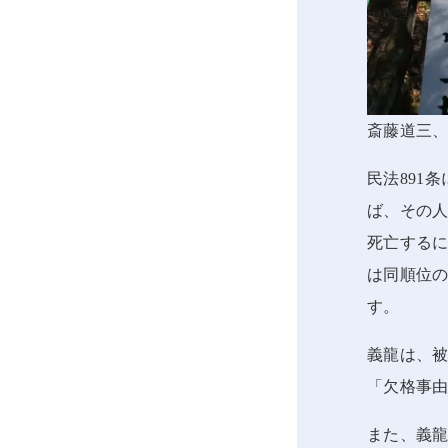
斎藤道三
民法891
ば、その
死亡する
は同順位
す。
義龍は、
「欠格事
また、義